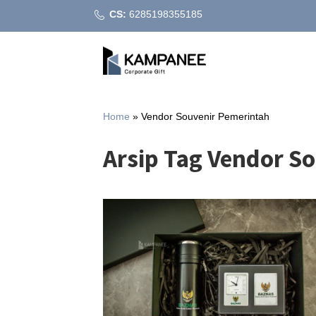
CS:
6285198355185
Home
»
Vendor Souvenir Pemerintah
Arsip Tag Vendor S