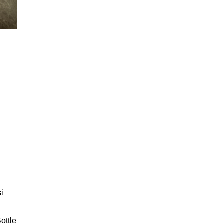
si
ottle