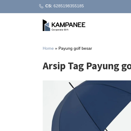
CS:
6285198355185
Home
»
Payung golf besar
Arsip Tag Payung go