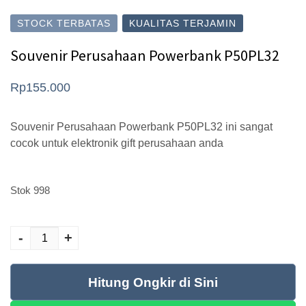
STOCK TERBATAS
KUALITAS TERJAMIN
Souvenir Perusahaan Powerbank P50PL32
Rp
155.000
Souvenir Perusahaan Powerbank P50PL32 ini sangat
cocok untuk elektronik gift perusahaan anda
Stok 998
Kuantitas Souvenir
-
+
Perusahaan
Powerbank
P50PL32
Hitung Ongkir di Sini