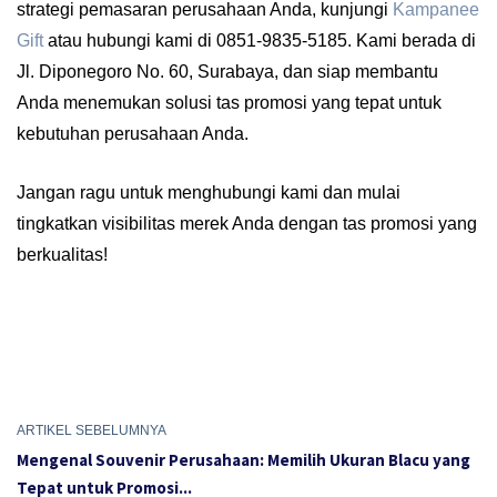
strategi pemasaran perusahaan Anda, kunjungi
Kampanee
Gift
atau hubungi kami di 0851-9835-5185. Kami berada di
Jl. Diponegoro No. 60, Surabaya, dan siap membantu
Anda menemukan solusi tas promosi yang tepat untuk
kebutuhan perusahaan Anda.
Jangan ragu untuk menghubungi kami dan mulai
tingkatkan visibilitas merek Anda dengan tas promosi yang
berkualitas!
ARTIKEL SEBELUMNYA
Mengenal Souvenir Perusahaan: Memilih Ukuran Blacu yang
Tepat untuk Promosi...