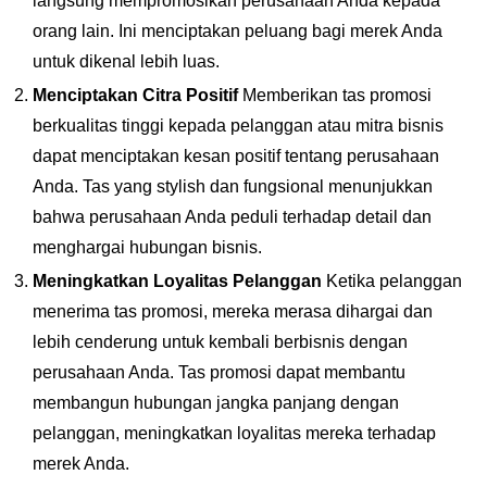
langsung mempromosikan perusahaan Anda kepada
orang lain. Ini menciptakan peluang bagi merek Anda
untuk dikenal lebih luas.
Menciptakan Citra Positif
Memberikan tas promosi
berkualitas tinggi kepada pelanggan atau mitra bisnis
dapat menciptakan kesan positif tentang perusahaan
Anda. Tas yang stylish dan fungsional menunjukkan
bahwa perusahaan Anda peduli terhadap detail dan
menghargai hubungan bisnis.
Meningkatkan Loyalitas Pelanggan
Ketika pelanggan
menerima tas promosi, mereka merasa dihargai dan
lebih cenderung untuk kembali berbisnis dengan
perusahaan Anda. Tas promosi dapat membantu
membangun hubungan jangka panjang dengan
pelanggan, meningkatkan loyalitas mereka terhadap
merek Anda.